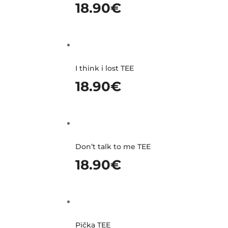
18.90
€
I think i lost TEE
18.90
€
Don’t talk to me TEE
18.90
€
Pička TEE