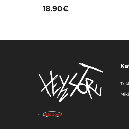
18.90
€
Ka
Trič
Mik
Sledova