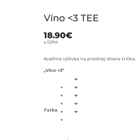
Víno <3 TEE
18.90
€
s DPH
Kvalitná výšivka na prednej strane trička.
„Víno <3“
Farba