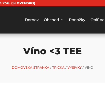
 75€. (SLOVENSKO)
Domov
Obchod
Ponožky
Obľúbe
Víno <3 TEE
DOMOVSKÁ STRÁNKA
/
TRIČKÁ
/
VÝŠIVKY
/ VÍNO