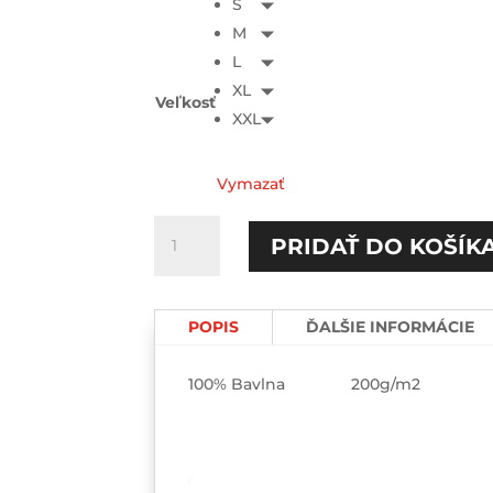
S
M
L
XL
Veľkosť
XXL
Vymazať
množstvo
PRIDAŤ DO KOŠÍK
Víno
POPIS
ĎALŠIE INFORMÁCIE
100% Bavlna 200g/m2