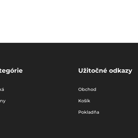
tegórie
Užitočné odkazy
ká
Obchod
iny
Košík
Pokladňa