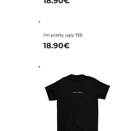
18.90
€
I’m pretty ugly TEE
18.90
€