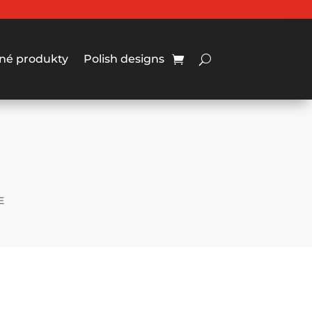
né produkty
Polish designs
E