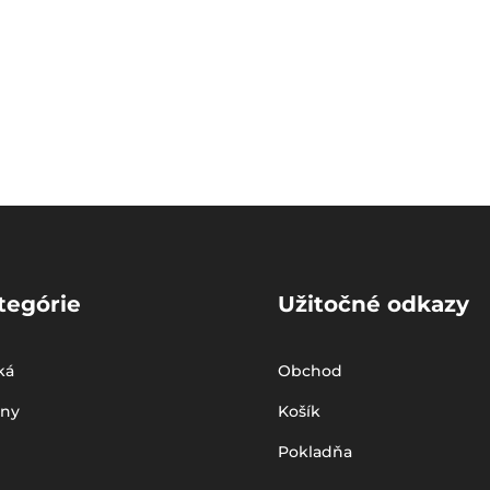
tegórie
Užitočné odkazy
ká
Obchod
iny
Košík
Pokladňa