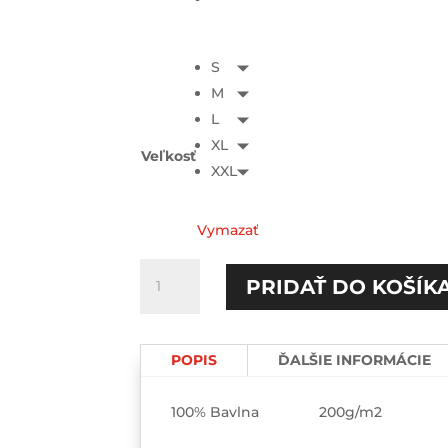
S
M
L
XL
Veľkosť
XXL
Vymazať
množstvo
PRIDAŤ DO KOŠÍK
Heart
started
TEE
POPIS
ĎALŠIE INFORMÁCIE
100% Bavlna 200g/m2