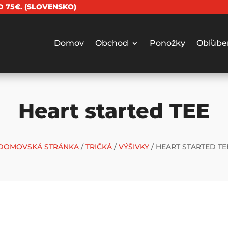
 75€. (SLOVENSKO)
Domov
Obchod
Ponožky
Obľúbe
Heart started TEE
DOMOVSKÁ STRÁNKA
/
TRIČKÁ
/
VÝŠIVKY
/ HEART STARTED TE