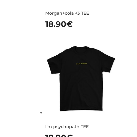
Morgan+cola <3 TEE
18.90
€
I’m psychopath TEE