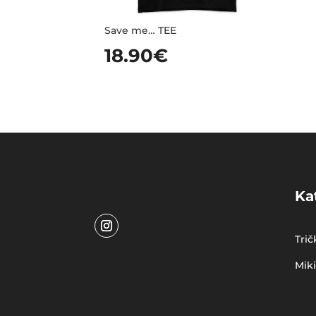
Save me… TEE
18.90
€
Ka
Trič
Mik