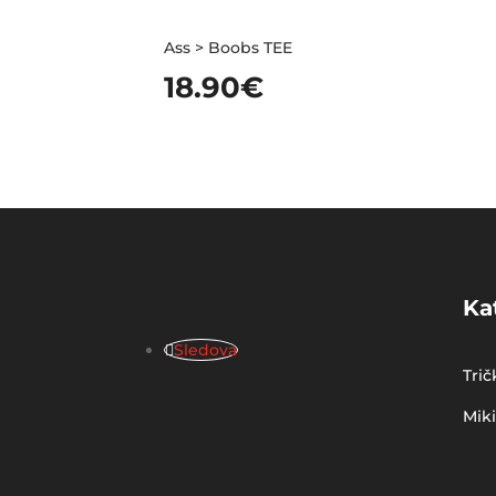
Ass > Boobs TEE
18.90
€
Ka
Sledova
Trič
Mik