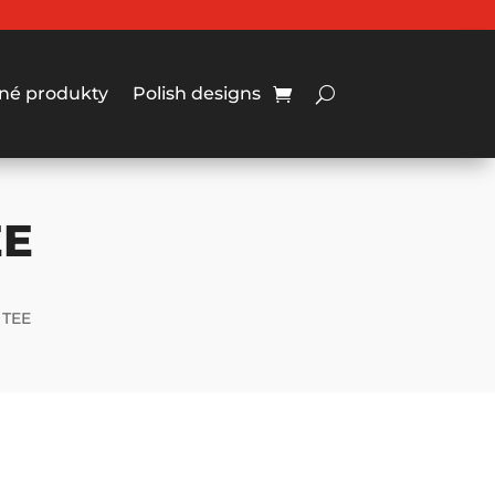
né produkty
Polish designs
EE
 TEE