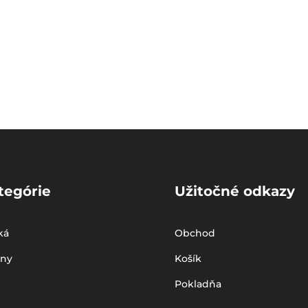
tegórie
Užitočné odkazy
ká
Obchod
iny
Košík
Pokladňa