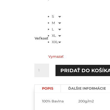
S
M
L
XL
Veľkosť
XXL
Vymazať
množstvo
PRIDAŤ DO KOŠÍK
Passenger
princess
TEE
POPIS
ĎALŠIE INFORMÁCIE
100% Bavlna 200g/m2