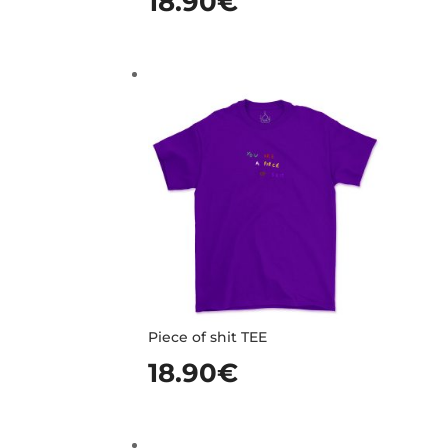
18.90
€
Piece of shit TEE
18.90
€