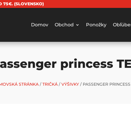
 75€. (SLOVENSKO)
Domov
Obchod
Ponožky
Obľúbe
assenger princess T
MOVSKÁ STRÁNKA
/
TRIČKÁ
/
VÝŠIVKY
/ PASSENGER PRINCESS