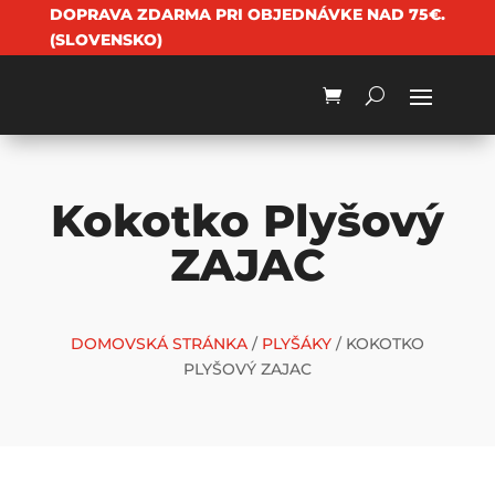
DOPRAVA ZDARMA PRI OBJEDNÁVKE NAD 75€.
(SLOVENSKO)
Kokotko Plyšový
ZAJAC
DOMOVSKÁ STRÁNKA
/
PLYŠÁKY
/ KOKOTKO
PLYŠOVÝ ZAJAC