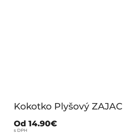
Kokotko Plyšový ZAJAC
Od
14.90
€
s DPH