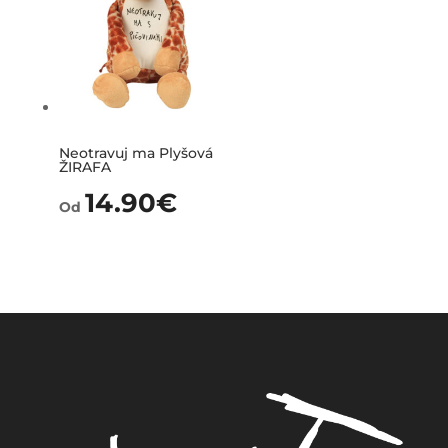
Neotravuj ma Plyšová
ŽIRAFA
14.90
€
Od