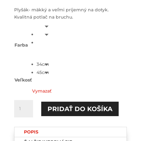
Plyšák- mäkký a veľmi príjemný na dotyk.
Kvalitná potlač na bruchu.
Farba
34cm
45cm
Veľkosť
Vymazať
množstvo
PRIDAŤ DO KOŠÍKA
Kokotko
Plyšový
ZAJAC
POPIS