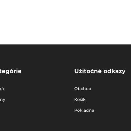
tegórie
Užitočné odkazy
ká
Obchod
iny
Košík
Pokladňa