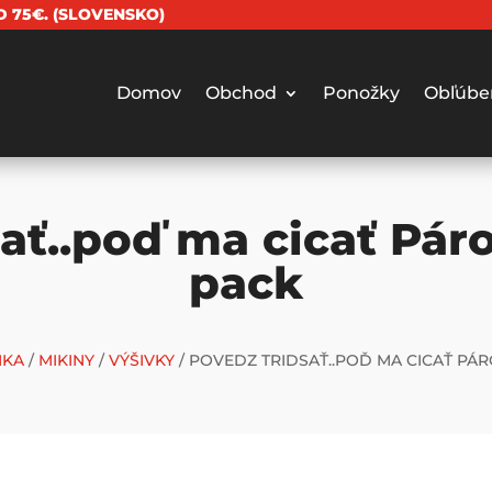
 75€. (SLOVENSKO)
Domov
Obchod
Ponožky
Obľúbe
ať..poď ma cicať Pár
pack
NKA
/
MIKINY
/
VÝŠIVKY
/ POVEDZ TRIDSAŤ..POĎ MA CICAŤ PÁR