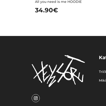
All you need is me HOODIE
34.90
€
Ka
Trič
Mik