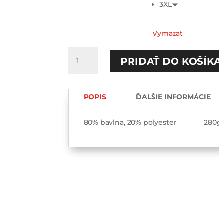
3XL
Vymazať
množstvo
PRIDAŤ DO KOŠÍK
Povedz
tridsať..poď
ma
POPIS
ĎALŠIE INFORMÁCIE
cicať
Párové
mikiny
80% bavlna, 20% polyester 280
2-
pack