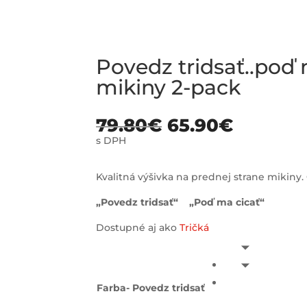
Povedz tridsať..poď
mikiny 2-pack
79.80
€
65.90
€
s DPH
Kvalitná výšivka na prednej strane mikiny. 
„Povedz tridsať“ „Poď ma cicať“
Dostupné aj ako
Tričká
Farba- Povedz tridsať