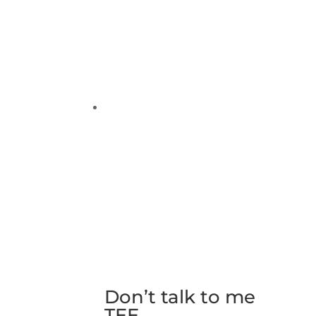
Don’t talk to me
TEE