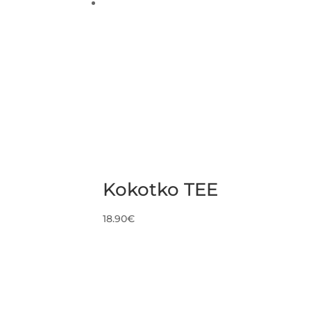
Kokotko TEE
18.90
€