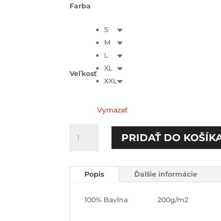
Farba
S
M
L
XL
Veľkosť
XXL
Vymazať
množstvo
PRIDAŤ DO KOŠÍK
Waste
time
slowly
Popis
Ďalšie informácie
TEE
100% Bavlna 200g/m2