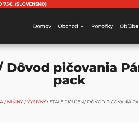
 75€. (SLOVENSKO)
Domov
Obchod
Ponožky
Obľúbe
/ Dôvod pičovania Pá
pack
A
/
MIKINY
/
VÝŠIVKY
/ STÁLE PIČUJEM/ DÔVOD PIČOVANIA PÁ