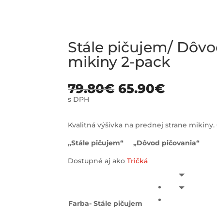
Stále pičujem/ Dôvo
mikiny 2-pack
79.80
€
65.90
€
s DPH
Kvalitná výšivka na prednej strane mikiny. 
„Stále pičujem“ „Dôvod pičovania“
Dostupné aj ako
Tričká
Farba- Stále pičujem