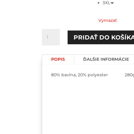
3XL
Vymazať
množstvo
PRIDAŤ DO KOŠÍK
Stále
pičujem/
Dôvod
POPIS
ĎALŠIE INFORMÁCIE
pičovania
Párové
mikiny
80% bavlna, 20% polyester 280
2-
pack