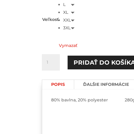
L
XL
Veľkosť
XXL
3XL
Vymazať
množstvo
PRIDAŤ DO KOŠÍK
Pýtam
sa
ťa
POPIS
ĎALŠIE INFORMÁCIE
smrdím?
HOODIE-
printed
80% bavlna, 20% polyester 