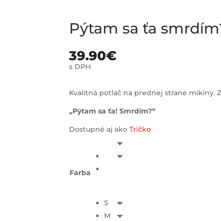
Pýtam sa ťa smrdím
39.90
€
s DPH
Kvalitná potlač na prednej strane mikiny. Z
„Pýtam sa ťa! Smrdím?“
Dostupné aj ako
Tričko
Farba
S
M