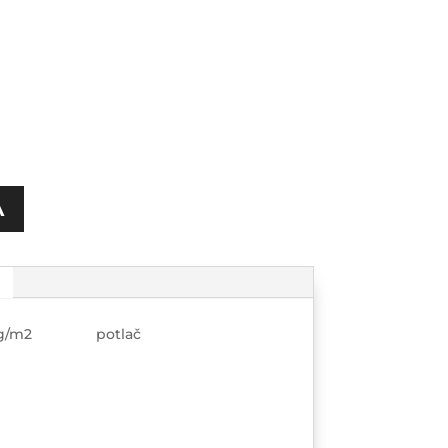
A
280g/m2 potlač