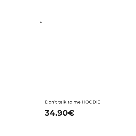
Don’t talk to me HOODIE
34.90
€