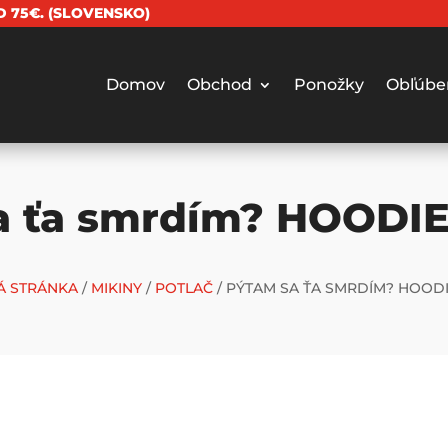
 75€. (SLOVENSKO)
Domov
Obchod
Ponožky
Obľúbe
a ťa smrdím? HOODIE-
 STRÁNKA
/
MIKINY
/
POTLAČ
/ PÝTAM SA ŤA SMRDÍM? HOODI