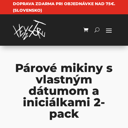
DOPRAVA ZDARMA PRI OBJEDNÁVKE NAD 75€.
(SLOVENSKO)
Párové mikiny s
vlastným
dátumom a
iniciálkami 2-
pack