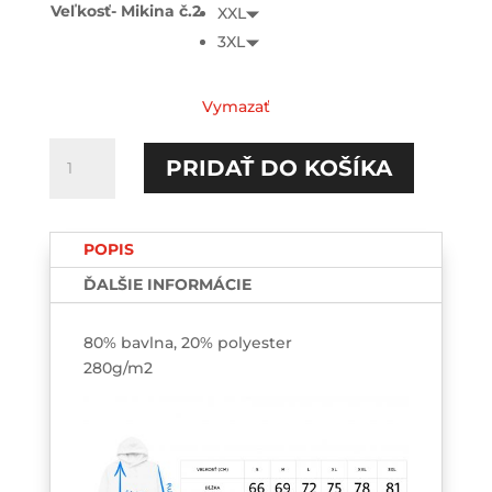
Veľkosť- Mikina č.2
XXL
3XL
Vymazať
množstvo
PRIDAŤ DO KOŠÍKA
Párové
mikiny
s
POPIS
vlastným
dátumom
ĎALŠIE INFORMÁCIE
a
iniciálkami
80% bavlna, 20% polyester
2-
280g/m2
pack