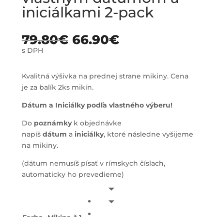
iniciálkami 2-pack
79.80
€
66.90
€
s DPH
Kvalitná výšivka na prednej strane mikiny. Cena
je za balík 2ks mikín.
Dátum a Iniciálky podľa vlastného výberu!
Do
poznámky
k objednávke
napíš
dátum
a
iniciálky
, ktoré následne vyšijeme
na mikiny.
(dátum nemusíš písať v rímskych číslach,
automaticky ho prevedieme)