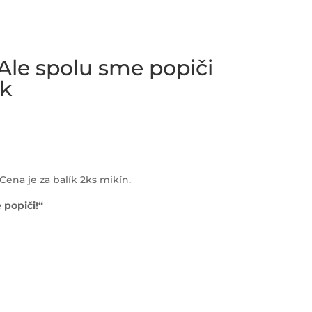
Ale spolu sme popiči
ck
Cena je za balík 2ks mikín.
popiči!“