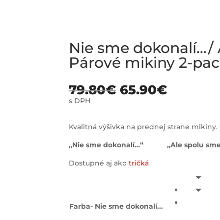
Nie sme dokonalí…/ 
Párové mikiny 2-pa
79.80
€
65.90
€
s DPH
Kvalitná výšivka na prednej strane mikiny. 
„Nie sme dokonalí…“ „Ale spolu sme 
Dostupné aj ako
tričká
Farba- Nie sme dokonalí...