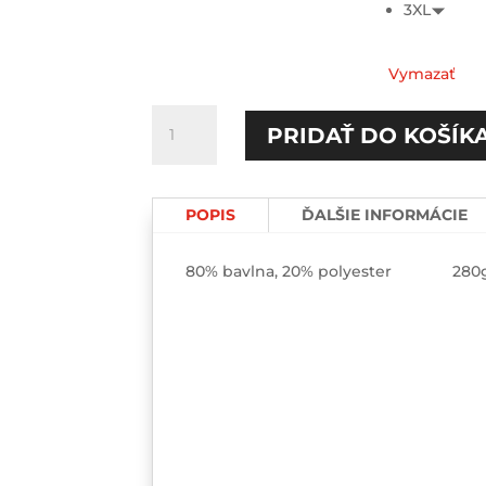
3XL
Vymazať
množstvo
PRIDAŤ DO KOŠÍK
Nie
sme
dokonalí.../
POPIS
ĎALŠIE INFORMÁCIE
Ale
spolu
sme
80% bavlna, 20% polyester 280
popiči
Párové
mikiny
2-
pack