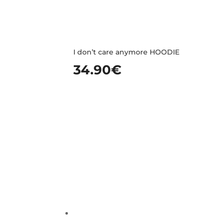
I don’t care anymore HOODIE
34.90
€