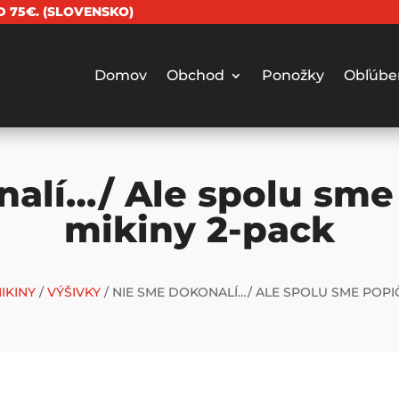
 75€. (SLOVENSKO)
Domov
Obchod
Ponožky
Obľúbe
alí…/ Ale spolu sme
mikiny 2-pack
IKINY
/
VÝŠIVKY
/ NIE SME DOKONALÍ…/ ALE SPOLU SME POPIČ