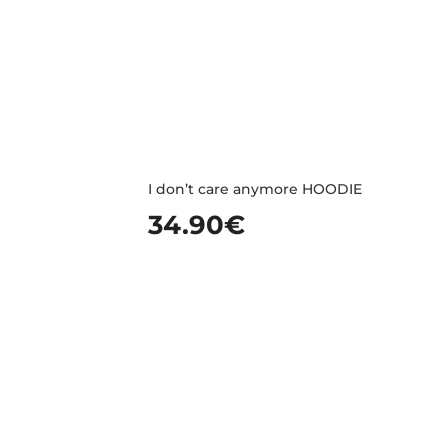
I don’t care anymore HOODIE
34.90
€