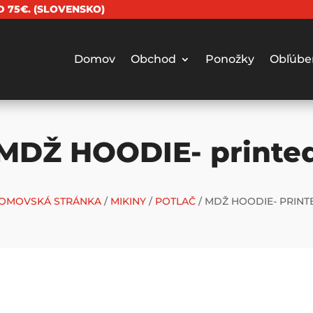
 75€. (SLOVENSKO)
Domov
Obchod
Ponožky
Obľúbe
MDŽ HOODIE- printe
OMOVSKÁ STRÁNKA
/
MIKINY
/
POTLAČ
/ MDŽ HOODIE- PRINT