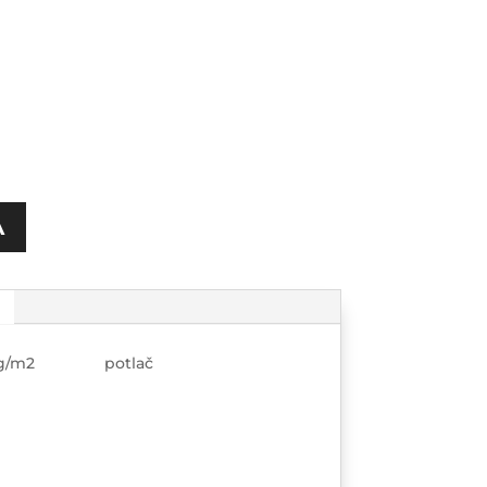
A
280g/m2 potlač