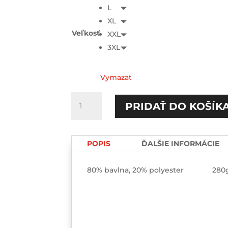
L
XL
Veľkosť
XXL
3XL
Vymazať
množstvo
PRIDAŤ DO KOŠÍK
MDŽ
HOODIE-
printed
POPIS
ĎALŠIE INFORMÁCIE
80% bavlna, 20% polyester 