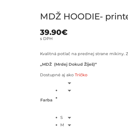
MDŽ HOODIE- print
39.90
€
s DPH
Kvalitná potlač na prednej strane mikiny. Z
„MDŽ (Mrdej Dokud Žiješ)“
Dostupné aj ako
Tričko
Farba
S
M