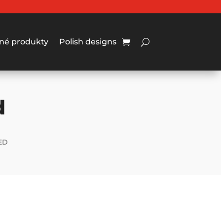
né produkty
Polish designs
d
ED