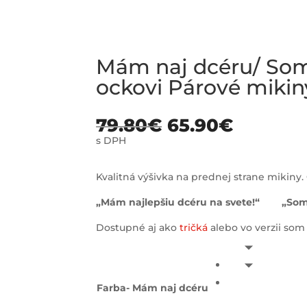
Mám naj dcéru/ Som
ockovi Párové mikin
79.80
€
65.90
€
s DPH
Kvalitná výšivka na prednej strane mikiny. 
„Mám najlepšiu dcéru na svete!“ „Som n
Dostupné aj ako
tričká
alebo vo verzii so
Farba- Mám naj dcéru