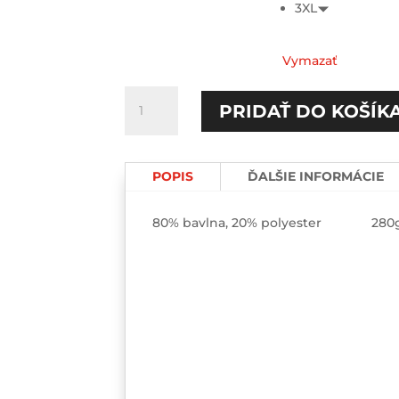
3XL
Vymazať
množstvo
PRIDAŤ DO KOŠÍK
Mám
naj
dcéru/
POPIS
ĎALŠIE INFORMÁCIE
Som
naj
lebo
80% bavlna, 20% polyester 280
som
po
ockovi
Párové
mikiny
2-
pack