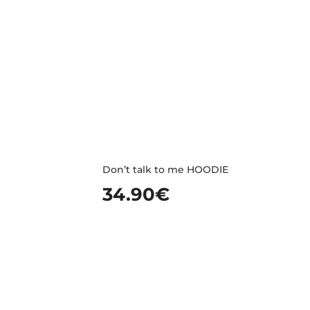
Don’t talk to me HOODIE
34.90
€