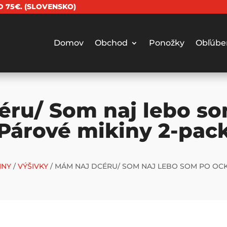
 75€. (SLOVENSKO)
Domov
Obchod
Ponožky
Obľúbe
éru/ Som naj lebo so
Párové mikiny 2-pac
INY
/
VÝŠIVKY
/ MÁM NAJ DCÉRU/ SOM NAJ LEBO SOM PO OCK