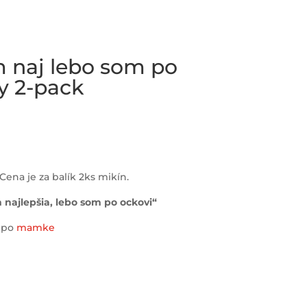
 naj lebo som po
y 2-pack
Cena je za balík 2ks mikín.
ajlepšia, lebo som po ockovi“
m po
mamke