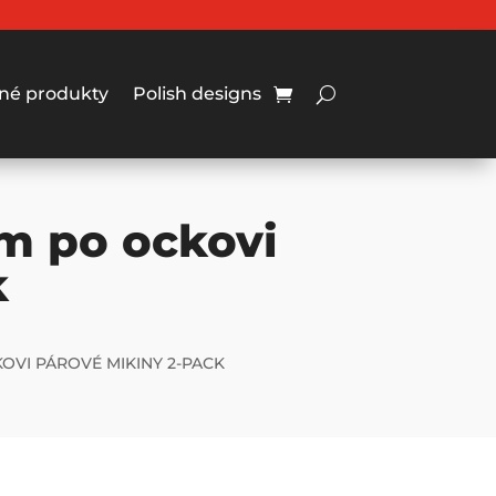
né produkty
Polish designs
m po ockovi
k
OVI PÁROVÉ MIKINY 2-PACK