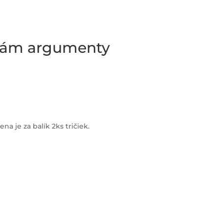
mám argumenty
k
na je za balík 2ks tričiek.