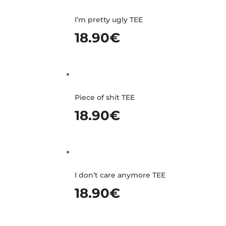
I’m pretty ugly TEE
18.90
€
Piece of shit TEE
18.90
€
I don’t care anymore TEE
18.90
€