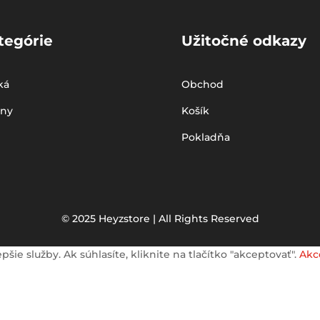
tegórie
Užitočné odkazy
ká
Obchod
iny
Košík
Pokladňa
© 2025 Heyzstore | All Rights Reserved
e služby. Ak súhlasíte, kliknite na tlačítko "akceptovať".
Akc