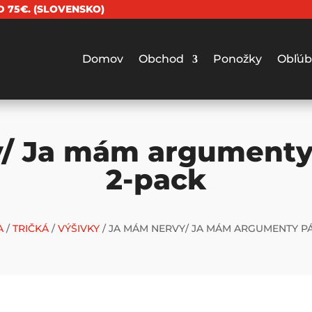
 75€. (SLOVENSKO)
Domov
Obchod
Ponožky
Obľúb
/ Ja mám argumenty 
2-pack
A
/
TRIČKÁ
/
VÝŠIVKY
/ JA MÁM NERVY/ JA MÁM ARGUMENTY PÁ