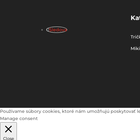
Ka
Sledova
Trič
Mik
Používame súbory cookies, ktoré nám umožňujú poskytovať lepši
Manage consent
Close