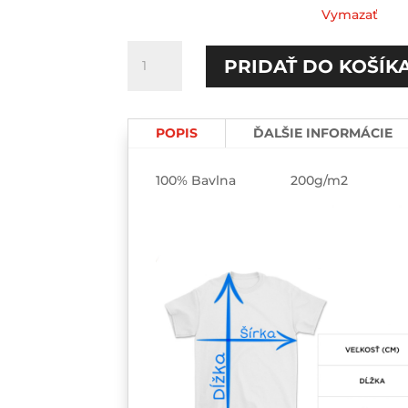
Vymazať
množstvo
PRIDAŤ DO KOŠÍK
Ja
mám
nervy/
POPIS
ĎALŠIE INFORMÁCIE
Ja
mám
argumenty
100% Bavlna 200g/m2
Párové
tričká
2-
pack