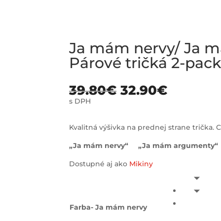
Ja mám nervy/ Ja 
Párové tričká 2-pac
39.80
€
32.90
€
s DPH
Kvalitná výšivka na prednej strane trička. Ce
„Ja mám nervy“ „Ja mám argumenty“
Dostupné aj ako
Mikiny
Farba- Ja mám nervy