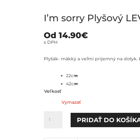
I’m sorry Plyšový LE
Od
14.90
€
s DPH
Plyšák- mäkký a veľmi príjemný na dotyk. K
22cm
42cm
Veľkosť
Vymazať
množstvo
PRIDAŤ DO KOŠÍK
I'm
sorry
Plyšový