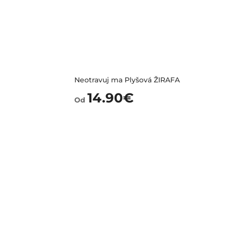
Neotravuj ma Plyšová ŽIRAFA
14.90
€
Od