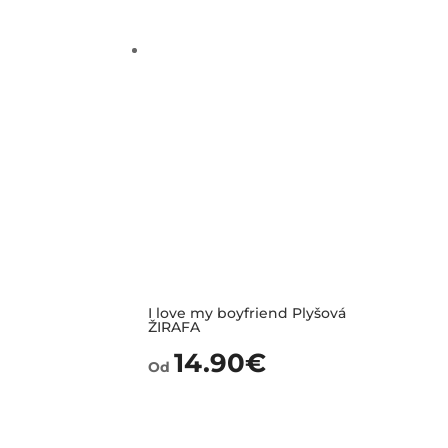
I love my boyfriend Plyšová
ŽIRAFA
14.90
€
Od