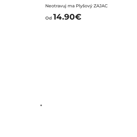
Neotravuj ma Plyšový ZAJAC
14.90
€
Od