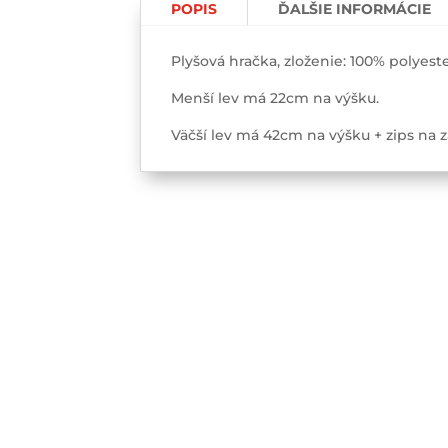
POPIS
ĎALŠIE INFORMÁCIE
LEV
Plyšová hračka, zloženie: 100% polye
Menší lev má 22cm na výšku.
Väčší lev má 42cm na výšku + zips na 