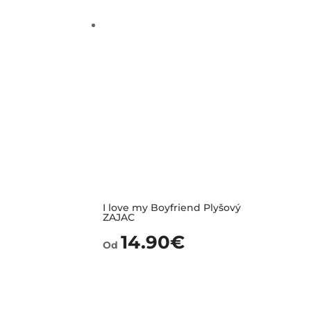
I love my Boyfriend Plyšový
ZAJAC
14.90
€
Od