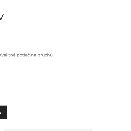
V
valitná potlač na bruchu.
A