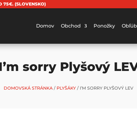
 75€. (SLOVENSKO)
Domov
Obchod
Ponožky
Obľúb
I’m sorry Plyšový LE
DOMOVSKÁ STRÁNKA
/
PLYŠÁKY
/ I’M SORRY PLYŠOVÝ LEV