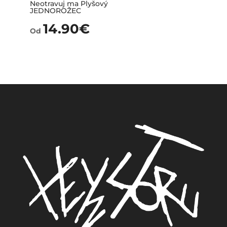
Neotravuj ma Plyšový
JEDNOROŽEC
14.90
€
Od