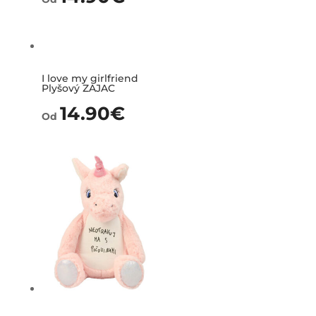
I love my girlfriend
Plyšový ZAJAC
14.90
€
Od