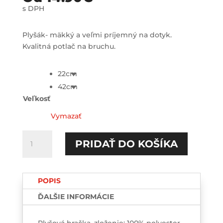
s DPH
Plyšák- mäkký a veľmi príjemný na dotyk.
Kvalitná potlač na bruchu.
22cm
42cm
Veľkosť
Vymazať
množstvo
PRIDAŤ DO KOŠÍKA
Ďakujem,
že
ťa
POPIS
mám
Plyšový
ĎALŠIE INFORMÁCIE
LEV
Plyšová hračka, zloženie: 100% polyester.