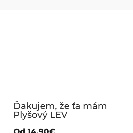
Ďakujem, že ťa mám
Plyšový LEV
Od
14.90
€