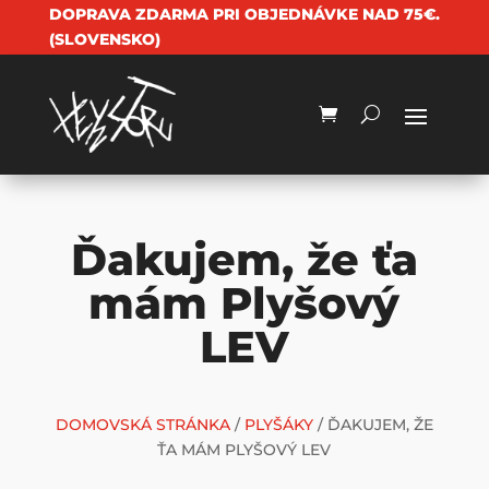
DOPRAVA ZDARMA PRI OBJEDNÁVKE NAD 75€.
(SLOVENSKO)
Ďakujem, že ťa
mám Plyšový
LEV
DOMOVSKÁ STRÁNKA
/
PLYŠÁKY
/ ĎAKUJEM, ŽE
ŤA MÁM PLYŠOVÝ LEV