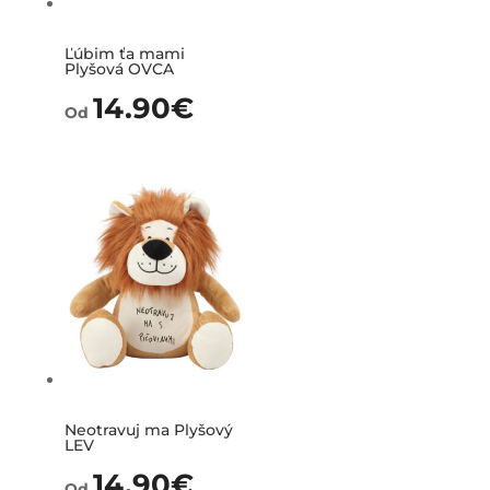
Ľúbim ťa mami
Plyšová OVCA
14.90
€
Od
Neotravuj ma Plyšový
LEV
14.90
€
Od